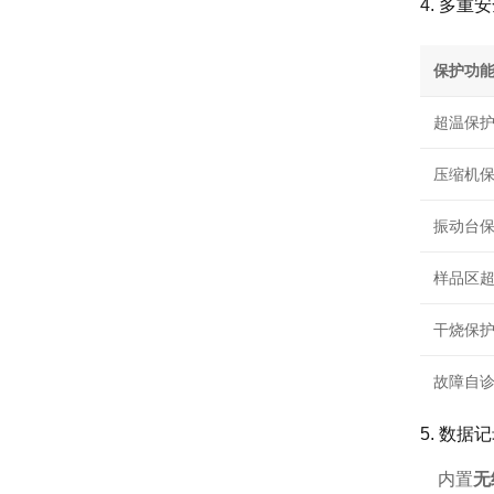
4. 多重
保护功
超温保
压缩机
振动台
样品区
干烧保
故障自
5. 数
内置
无