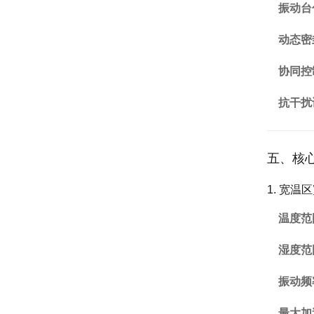
振动台
动态密
协同控
抗干扰
五、核
1. 宽温
温度范
湿度范
振动频
最大加