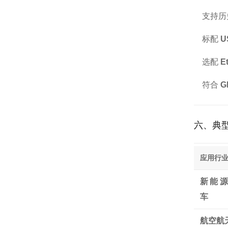
支持历史
标配
U
选配
E
符合
G
六、典
应用行
新能
车
航空航