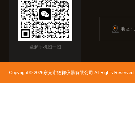
地址：
拿起手机扫一扫
Copyright © 2026东莞市德祥仪器有限公司 All Rights Reser