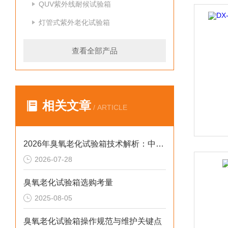
QUV紫外线耐候试验箱
灯管式紫外老化试验箱
查看全部产品
相关文章
/ ARTICLE
2026年臭氧老化试验箱技术解析：中小场景下浓度温控合规选型参考
2026-07-28
臭氧老化试验箱选购考量
2025-08-05
臭氧老化试验箱操作规范与维护关键点