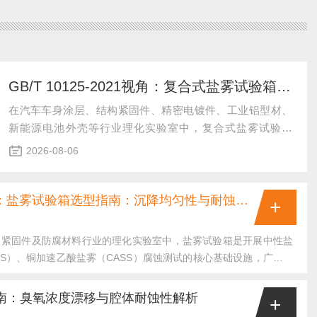
GB/T 10125-2021视角：复合式盐雾试验箱选型指南：沉降均匀性与耐蚀性解析
在汽车车身涂层、结构紧固件、精密电镀件、工业铝型材、
新能源电池外壳等行业理化实验室中，复合式盐雾试验箱
（循环腐蚀试验箱CCT）是开展多工况交变腐蚀测试的核心
2026-08-06
试验设备。区别于常规单一盐雾设备，该机型可完成“盐雾、
干燥、湿热、冷凝静置”多阶段循环交变测试，精准模拟户外
干湿交替、盐雾沉...
GB/T 10125-2021视角：盐雾试验箱选型指南：沉降均匀性与耐蚀性解析
+
、紧固件及防腐材料行业的理化实验室中，盐雾试验箱是开展中性盐
SS）、铜加速乙酸盐雾（CASS）腐蚀测试的核心基础设施，广泛用
质控、第三方检测备案与供应链准入评价。现阶段盐雾腐蚀试验严格
：GB/T10125-2021《人造气氛腐蚀试验盐雾试验》（等同采用
南：臭氧浓度漂移与腔体耐蚀性解析
+
10587-2006《盐雾试验箱技术条件》、JJF2168-2024《盐雾试验箱校