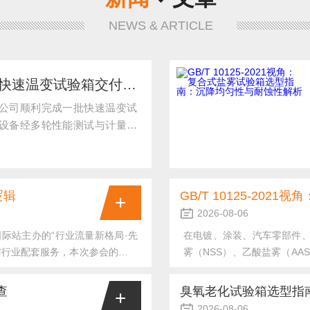
NEWS & ARTICLE
广东德瑞检测完成一批快速温变试验箱交付 助力高寒高热环境模拟验证
公司顺利完成一批快速温变试
设备经多轮性能测试与计量校
东地区汽车零部件检测中心，
系统、动力电池模组及精密电
选。现场直击：规范化作业保
逻辑
+
2026-08-06
际站主办的“行业流量新格局·先
在电镀、涂装、汽车零部件
与行业配套服务，本次参会的核心
雾（NSS）、乙酸盐雾（AA
台如何将宏观流量策略，落地为适
于产品防腐性能验证、工艺
，也为剖析当下B2B平台深耕产
对标国标、行标与计量校准体系
查
臭氧老化试验箱选型指
+
现场还原：网格化精细运营，落
ISO9227:2017）、GB/T
2026-08-06