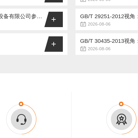
准规范...
业开展可靠性测试的核心设备，
在橡胶密封件、汽车门窗胶
品研发验证的有效性。然而，在
化试验箱是开展硫化橡胶、
跨越国界的信赖之旅：外国友人莅临广东德瑞检测设备有限公司参观考察
+
慢试验进度，还可能导致关键数
环境，加速材料老化龟裂失
2026-08-06
箱稳定运行的关键。一、故障根
制品、涂料产品可靠性定级
开。来自海外的客户代表团远渡
在制药原料粉体干燥、锂离
则源于高低温交变环境试验箱制
准体系：GB/T7762-20
期一天的实地考察与技术交流。
样品前处理等场景中，真空
+
...
1:2012《硫化或热塑性橡胶耐
力与全球检测行业需求的深度对
低压环境规避高温氧化、碳
2026-08-06
科技感的企业展厅，外国友人们
研发、锂电制造、医药检测
、提升研发实力的基石。近日，
在实验室样品前处理、材料
背后的严谨工艺。深入一线：车
合规验收严格对标三大标准体系：G
技术企业——广东德瑞检测设备
高温烘箱（电热鼓风干燥箱
..
设备温度、湿度参数校准规范》、
备与研发实力，更深刻感受到了
性与能耗水平，直接影响平
造专业体验走进德瑞检测的办公与
温烘箱的生产、验收与安全运行
的悉心指导下，客户朋友们正围
热鼓风干燥箱》、JJF1101
..
2007《测量、控制和实验室用电