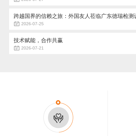
地区域产业赋能本次会议落地东莞优质会议场地，整体布局...
高低温交变环境试验箱是航空航天、电子电工、汽车零部件等行
其温场均匀性与降温速率直接决定试验结果的精准度，更关乎产
长期高负荷运行中，温场不均、降温缓慢两大故障频发，不仅拖
2026-07-25
据失真。精准定位故障根源，建立科学排查体系，成为保障试验
近日，一场跨越山海的探访在广东德瑞检测设备有限公司悄然展
源：多维度拆解核心诱因温场不均与降温缓慢看似独立故障，实
重洋，专程莅临德瑞检测位于粤港澳大湾区的生产基地，进行为
技术赋能，合作共赢
冷、风道、控制、密封四大核心系统的协同失效，诱因环环相扣，需
这不仅仅是一次简单的工厂参观，更是一次关于“中国智造”实
2026-07-21
话。从精密严苛的装配车间，到井然有序的仓储物流，再到充满
在追求高质量发展的今天，优质的检测设备是企业保障产品质量
用脚步丈量了德瑞检测的制造版图，用目光见证了每一台试验箱
我们有幸深入探访了专注于模拟环境测试设备研发与生产的高新
间里的“工业交响曲”上午九时，阳光透过洁净的玻璃幕墙洒入生产.
有限公司。这次实地走访，不仅让我们近距离接触了其专业的设
德瑞人“以客户为中心”的真诚服务态度。沉浸式实操培训，打
实验区域，映入眼帘的是一片热火朝天的学习景象。在技术人员
绕着精密的检测设备进行实地操作。大家纷纷举起手机拍照、录像.