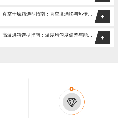
条、线缆护套、高分子材料、功能涂料等行业理化实验室中，臭氧老
热塑性橡胶耐臭氧龟裂性能测试的核心设备。通过模拟大气臭氧侵蚀
GB/T 29251-2012视角：真空干燥箱选型指南：真空度漂移与热传导不均解析
+
效，用于评估高分子材料的耐候、抗老化性能，是汽车零部件、橡塑
与供应链准入的关键测试设备。目前臭氧老化试验严格对标国内外标
子电池极片除湿、精密电子元器件烘干、金属粉末脱气、科研热敏性
14《硫化橡胶或热塑性橡胶耐臭氧龟裂静态拉伸试验》、ISO1431-
干燥箱是实现低温、无氧、高效脱水脱气的核心试验设备。依托真空
GB/T 30435-2013视角：高温烘箱选型指南：温度均匀度偏差与能耗过高解析
+
臭氧性第1部分...
化问题，适配热敏、易挥发、易氧化样品的标准化干燥处理，是材料
、精密电子实验室的基础刚需设备。目前真空干燥箱的生产、校准与
干燥固化、玻璃器皿烘干、粉末烧结、制药辅料烘焙等常规场景中，
B/T29251-2012《真空干燥箱》、JJF1101-2019《环境试验
）是应用频次较高、长期连续运行的基础设备。设备温控精度、均匀
JB/...
行试验数据的一致性、样品处理效果与实验室长期运维成本。目前高
，严格对标三大标准体系：GB/T30435-2013《电热干燥箱及电
-2019《环境试验设备温度、湿度参数校准规范》、GB4793.1-
气...