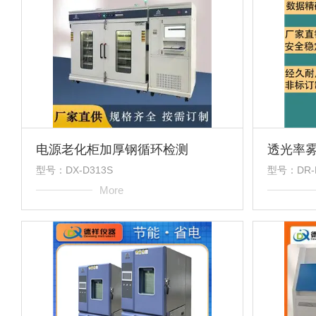
电源老化柜加厚钢循环检测
透光率
型号：DX-D313S
型号：DR-
More