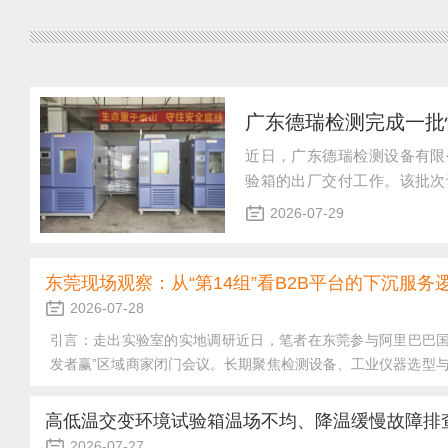
近日，广东德瑞检测设备有限
验箱的出厂交付工作。该批次
准后，由专业物流车辆发往华
2026-07-29
将主要服务于新能源汽车电控
子元器件的高低温循环应力筛
障重型设备转运从现场...
东莞现场观察：从“第14组”看B2B平台的下沉服务
2026-07-28
引言：走出实验室的实地调研近日，笔者在东莞参与阿里巴巴国
发者赢”区域商家闭门会议。长期聚焦检测设备、工业仪器选型
关注点，并非单一设备参数与技术指标，而是深入观察B2B平
配制造业一线的线下服务能力。本次会议精细化的现场组织形态
高低温交变环境试验箱温场不均、降温缓慢故障排
业带、下沉实体市场的服务逻辑，提供了直观的参考切口。一、
2026-07-27