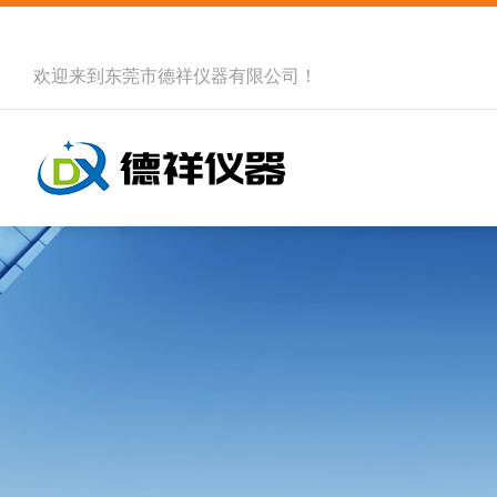
欢迎来到
东莞市德祥仪器有限公司
！