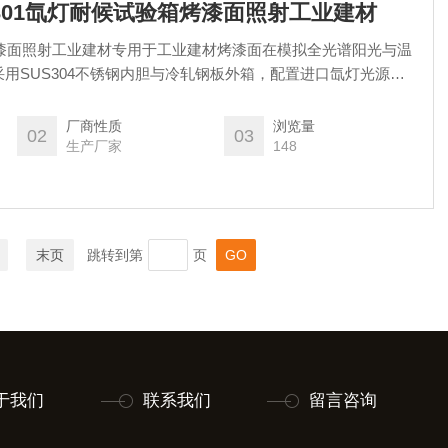
R-H301氙灯耐候试验箱烤漆面照射工业建材
箱烤漆面照射工业建材专用于工业建材烤漆面在模拟全光谱阳光与温
用SUS304不锈钢内胆与冷轧钢板外箱，配置进口氙灯光源及
器，光照均匀。具备可程式编程、辐照与温湿调节及数据记录功
及第三方检测，评估烤漆面抗褪色、抗粉化及保光性能，降低户
厂商性质
浏览量
02
03
业氙灯耐候测试的基础装备。
生产厂家
148
末页
跳转到第
页
于我们
联系我们
留言咨询