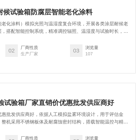
1氙灯耐候试验箱防腐层智能老化涂料
能老化涂料）模拟光照与温湿度复合环境，开展各类涂层耐候老
层，搭配智能控制系统，精准调控辐照、温湿度与试验时长，自
均匀稳定。适用于工业防腐漆、户外建筑涂料等试样检测，契合
试验条件减少数据偏差，产出可复现检测记录，为涂料配方调
厂商性质
浏览量
02
03
规范试验依据。
生产厂家
107
盐雾腐蚀试验箱厂家直销价优惠批发供应商好
优惠批发供应商好，依据人工模拟盐雾环境设计，用于评估金
。整机采用不锈钢板体及耐腐蚀密封结构，搭载智能温控与精准
酸性盐雾测试。具备连续或循环喷雾模式，参数控制符合国标。
材、涂料等行业的质检与工艺验证。通过标准化测试，快速筛选
厂商性质
浏览量