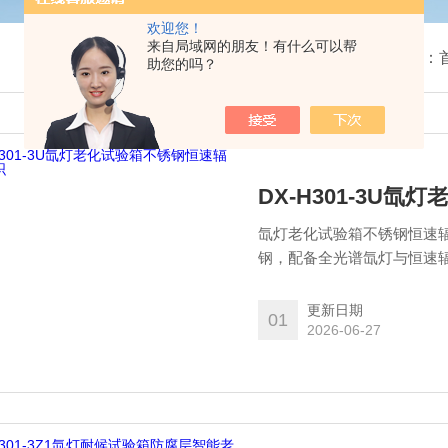
欢迎您！
来自局域网的朋友！有什么可以帮
我的位置：
助您的吗？
DX-H301-3U
氙灯老化试验箱不锈钢恒速辐
钢，配备全光谱氙灯与恒速
持辐照度稳定输出，数据重
能老化测试。该设备满足GB
更新日期
01
产企业提供可靠的实验数据
2026-06-27