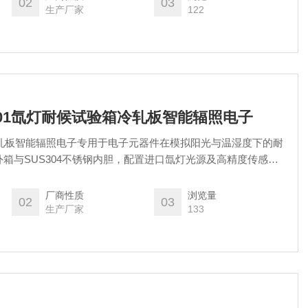
02
03
提升产品服役可靠性，降低售后风险。
生产厂家
122
R-H301氙灯耐候试验箱冷轧板智能辐照电子
箱冷轧板智能辐照电子专用于电子元器件在模拟阳光与温湿度下的耐
箱与SUS304不锈钢内胆，配置进口氙灯光源及高精度传感
制系统，具备可程式编程、辐照与温湿调节及数据记录功能。适
方检测，评估冷轧板载电子组件的抗老化、绝缘性能及焊点可靠
厂商性质
浏览量
02
03
电子行业氙灯耐候测试的专业装备。
生产厂家
133