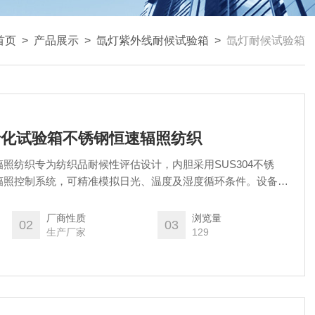
首页
>
产品展示
>
氙灯紫外线耐候试验箱
>
氙灯耐候试验箱
氙灯老化试验箱不锈钢恒速辐照纺织
照纺织专为纺织品耐候性评估设计，内胆采用SUS304不锈
辐照控制系统，可精准模拟日光、温度及湿度循环条件。设备支
复性好，适用于棉、麻、化纤等各类纺织面料的色牢度与物理性
/T、ISO等相关标准要求，为纺织印染、质检机构及户外用品生
厂商性质
浏览量
02
03
支撑，有效缩短产品研发周期，降低质量风险。
生产厂家
129