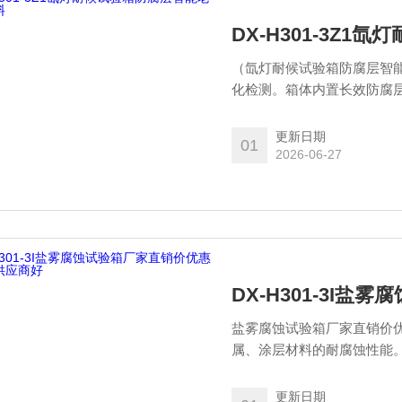
DX-H301-3Z
（氙灯耐候试验箱防腐层智
化检测。箱体内置长效防腐
动留存运行参数，模拟环境
行业耐候测试标准。标准化
更新日期
01
整、涂层耐久性能评估提供
2026-06-27
DX-H301-3I
盐雾腐蚀试验箱厂家直销价
属、涂层材料的耐腐蚀性能
喷雾系统，稳定实现中性、
适用于电子、汽车、五金建
更新日期