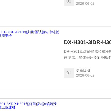
01
材料缺陷、优化防护工艺，
2026-06-02
DX-H301-3ID
DR-H301氙灯耐候试验
候测试。箱体采用冷轧钢板外
器，光照均匀。搭载智能控
用于电子研发、质检及第三
更新日期
01
性，降低光热失效风险，是
2026-06-02