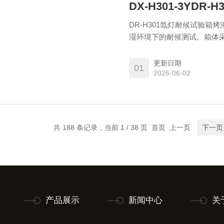
DX-H301-3YD
DR-H301氙灯耐候试验
湿环境下的耐候测试。箱体采
高精度辐照度、温湿度传感
能。适用于建材研发、质检
更新日期
01
外老化脱落风险，是建材行
2026-06-02
共 188 条记录，当前 1 / 38 页 首页 上一页
下一页
产品展示
新闻中心
关