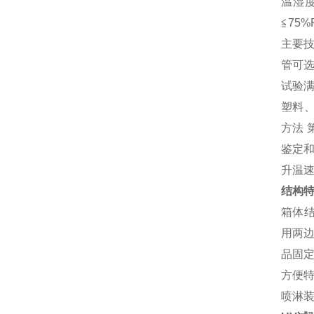
温湿度
≦75%
主要
管可选
试验满足
塑料、
方法 第
鉴定和
升温速率
结构
箱体结
用两
品固
方便
喷淋装