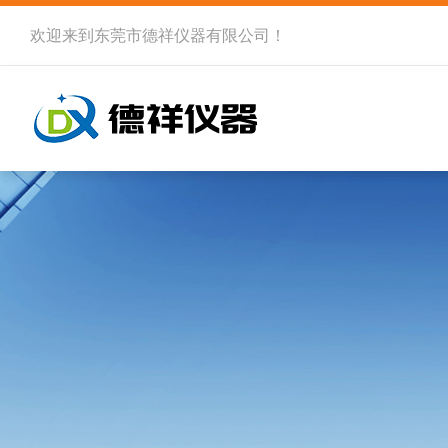
欢迎来到
东莞市德祥仪器有限公司
！