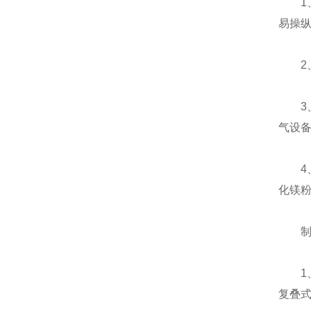
1、
易操
2、
3、
气设
4、
化镁
制冷
1、
复叠