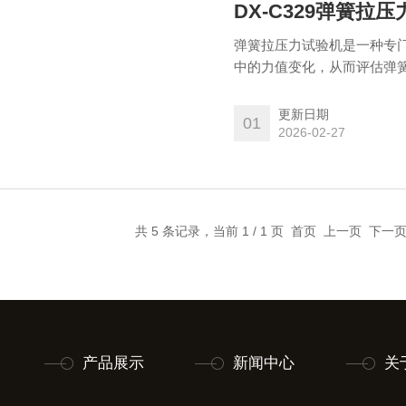
DX-C329弹簧拉
弹簧拉压力试验机是一种专
中的力值变化，从而评估弹
盖、铁矿球团、管材、空心
的抗压强度或抗压抗折试验
更新日期
01
设备。
2026-02-27
共 5 条记录，当前 1 / 1 页 首页 上一页 下
产品展示
新闻中心
关