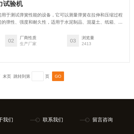
压力试验机
门用于测试弹簧性能的设备，它可以测量弹簧在拉伸和压缩过程
簧的弹性、强度和耐久性，适用于水泥制品、混凝土、纸箱、井
砖、石材、耐火材料、橡胶支座、红砖等金属材料和非金属材料
，是公路、铁路、桥梁、建筑、建材、大专院校等行业试验室的
厂商性质
浏览量
02
03
生产厂家
2413
一页 末页 跳转到第
页
于我们
联系我们
留言咨询