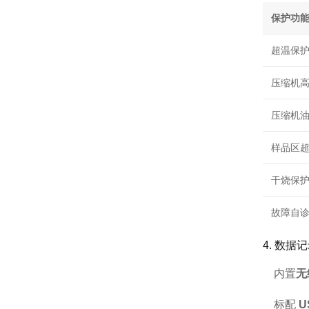
保护功
超温保
压缩机
压缩机
样品区
干烧保
故障自
4. 数
内置
无
标配
U