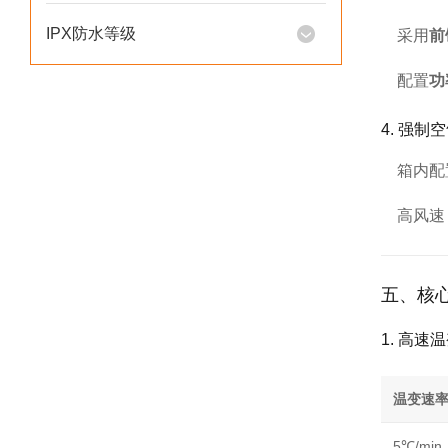
IPX防水等级
采用
前
配置
功
4. 强制
箱内配
高风速
五、核
1. 高速
温变速
5℃/min