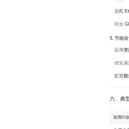
选配
E
符合
G
5. 节
采用
变
优化保
配置
能
六、典
应用行