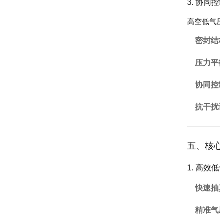
3. 协
高空低气
密封结
压力平
协同控
抗干扰
五、核
1. 高
快速抽
精准气