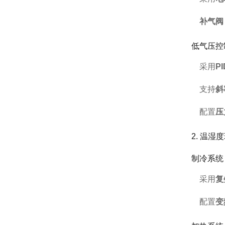
补气阀
低气压控
采用
P
支持
斜
配置
压
2. 温
制冷系统
采用
复
配置
变