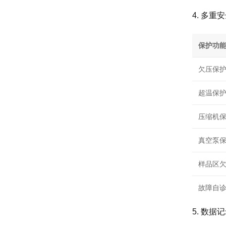
4. 多重
保护功
欠压保
超温保
压缩机
真空泵
样品区
故障自
5. 数