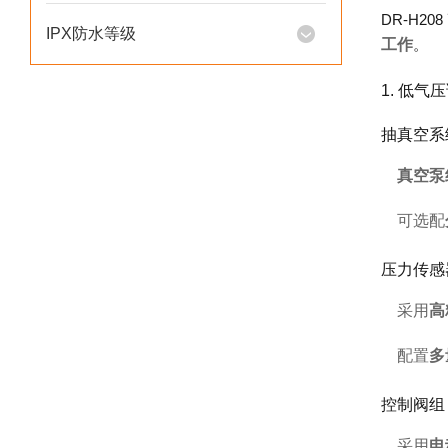
DR-H2
IPX防水等级
工作
。
1. 低气
抽真空系
真空泵
可选配
压力传感
采用
高
配置
多
控制阀组
采用
电