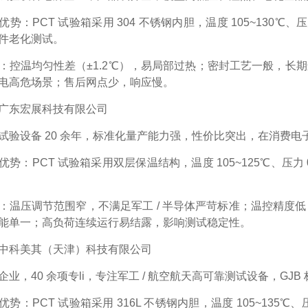
优势
：PCT 试验箱采用 304 不锈钢内胆，温度 105~130℃、
件老化测试。
：控温均匀性差（±1.2℃），易局部过热；密封工艺一般，长
电高危场景；售后网点少，响应慢。
广东宏展科技有限公司
试验设备 20 余年，标准化量产能力强，性价比突出，在消费
优势
：PCT 试验箱采用双层保温结构，温度 105~125℃、压力
：温压调节范围窄，不满足军工 / 半导体严苛标准；温控精度
能单一；高负荷连续运行易结露，影响测试稳定性。
中科美其（天津）科技有限公司
企业，40 余项专li，专注军工 / 航空航天高可靠测试设备，GJB
优势
：PCT 试验箱采用 316L 不锈钢内胆，温度 105~135℃、