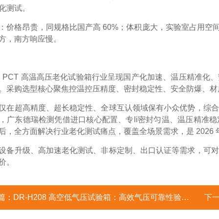
化测试。
：价格昂贵，同规格比国产高 60%；体积庞大，实验室占用空间
方，南方响应慢。
年，PCT 高温高压老化试验箱行业呈现
国产化加速、温压精准化、
。采购选型核心聚焦
控温控压精度、密封稳定性、安全防爆、材
仅在超高精度、超长稳定性、全球互认领域保有小众优势，综合
，广东德瑞检测凭借
进口核心配置、专li密封匀温、温压精准
后
，全方面解决行业老化测试痛点，覆盖全场景需求，是 2026 
设备升级、高加速老化测试、非标定制、出口认证等需求，可对
价。
篇：
DR-H208 高空低气压试验箱：高效气压可靠性验证装备
下