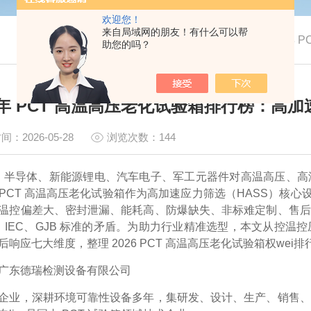
欢迎您！
来自局域网的朋友！有什么可以帮
我的位置：
首页
>
技术文章
>
2026 
助您的吗？
6 年 PCT 高温高压老化试验箱排行榜：
间：2026-05-28
浏览次数：144
 年，半导体、新能源锂电、汽车电子、军工元器件对
高温高压、高
PCT 高温高压老化试验箱作为高加速应力筛选（HASS）核心设
温控偏差大、密封泄漏、能耗高、防爆缺失、非标难定制、售后
/T、IEC、GJB 标准的矛盾。为助力行业精准选型，本文从
控温控
后响应
七大维度，整理 2026 PCT 高温高压老化试验箱权we
广东德瑞检测设备有限公司
企业，深耕环境可靠性设备多年，集研发、设计、生产、销售、