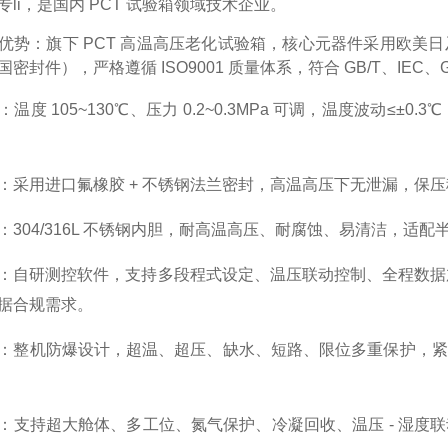
专li，是国内 PCT 试验箱领域技术企业。
优势
：旗下 PCT 高温高压老化试验箱，核心元器件采用欧
国密封件），严格遵循 ISO9001 质量体系，
符合 GB/T、IEC
：温度 105~130℃、压力 0.2~0.3MPa 可调，温度波动≤±
：采用进口氟橡胶 + 不锈钢法兰密封，高温高压下无泄漏，保
：304/316L 不锈钢内胆，耐高温高压、耐腐蚀、易清洁，适
：自研测控软件，支持多段程式设定、温压联动控制、
全程数据
据合规需求。
：整机防爆设计，超温、超压、缺水、短路、限位多重保护，紧
：支持
超大舱体、多工位、氮气保护、冷凝回收、温压 - 湿度