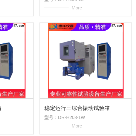
More
箱
稳定运行三综合振动试验箱
型号：DR-H208-1W
More