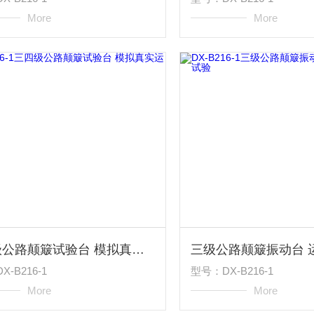
More
More
三四级公路颠簸试验台 模拟真实运输路​状
-B216-1
型号：DX-B216-1
More
More