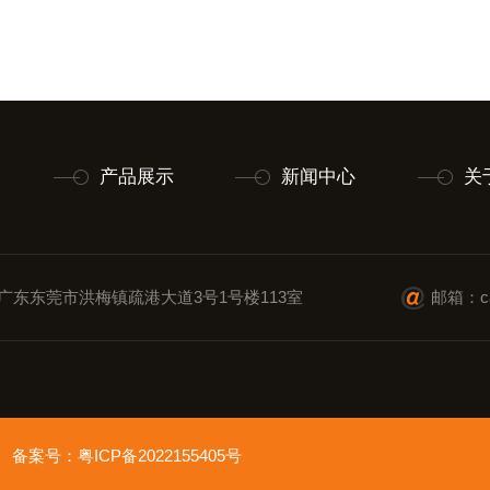
产品展示
新闻中心
关
广东东莞市洪梅镇疏港大道3号1号楼113室
邮箱：cai
ved 备案号：
粤ICP备2022155405号