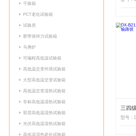
干燥箱
PCT老化试验箱
试验房
胶带保持力试验箱
马弗炉
可编程高低温试验箱
高低温交变环境试验箱
大型高低温交变试验箱
高低温交变湿热试验箱
非标高低温湿热试验箱
双层高低温湿热试验箱
型号：DX
光伏高低温湿热试验箱
高低温湿热老化试验箱