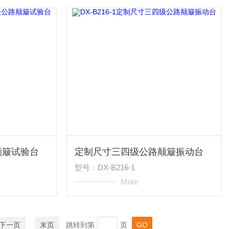
颠簸试验台
定制尺寸三四级公路颠簸振动台
型号：DX-B216-1
More
下一页
末页
跳转到第
页