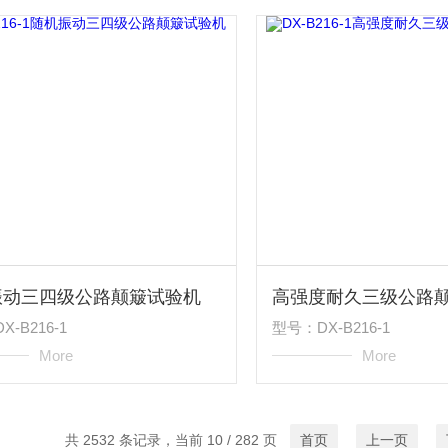
振动三四级公路颠簸试验机
高强度耐久三级公路
-B216-1
型号：DX-B216-1
More
More
共 2532 条记录，当前 10 / 282 页
首页
上一页