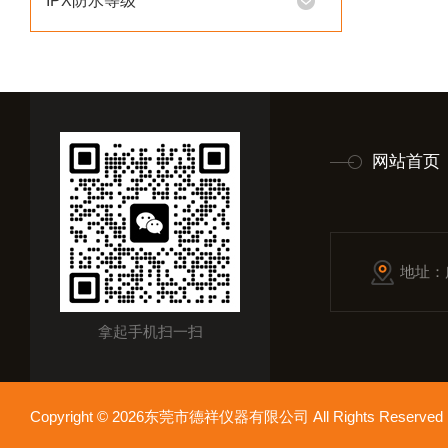
IPX防水等级
网站首页
地址：
拿起手机扫一扫
Copyright © 2026东莞市德祥仪器有限公司 All Rights Reser