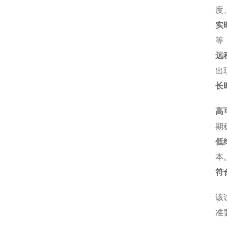
度
实
等
远
出
长
高
期
低
本
符
该
准