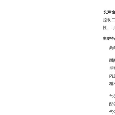
长寿
控制
性、可
主要特
高
耐
塑
内
精
气
配
气