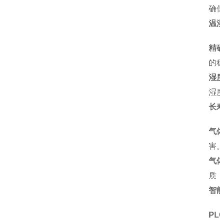
确
温
精
的
湿
湿
长
气
害
气
质
智
P