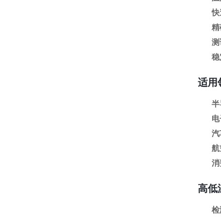
快
精
测
稳
适用
半
电
汽
航
消
高低
检