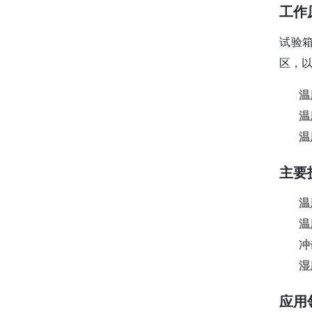
工作
试验
区，
温
温
温
主要
温
温
冲
湿
应用