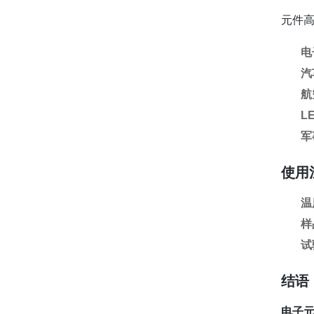
元件
电
汽
航
L
军
使用
温
样
试
结语
电子