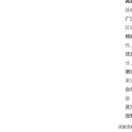
高
器
广
区
精
性
优
冷
测
果
自
据
灵
报
试验流