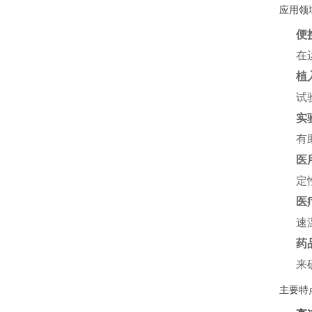
应用领
便
在
植
试
实
有
医
定
医
速
药
来
主要特