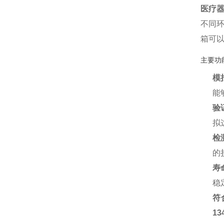
医疗
不同
箱可
主要功
模
能
验
拟
检
的
寿
稳
符
13