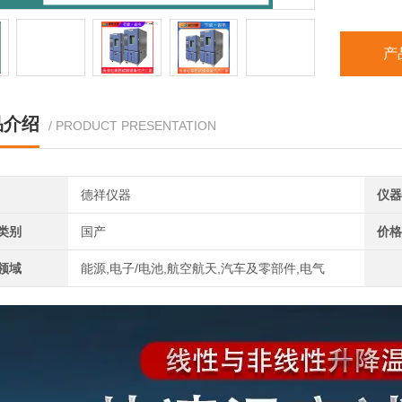
产
品介绍
/ PRODUCT PRESENTATION
德祥仪器
仪器
类别
国产
价格
领域
能源,电子/电池,航空航天,汽车及零部件,电气