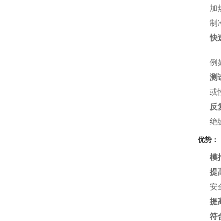
加
制
快
例
测
或
反
绝
优势：
模
提
安
提
符