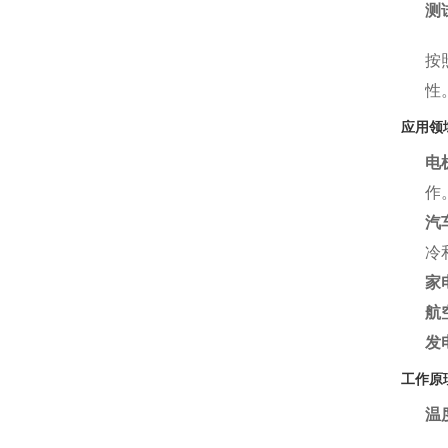
测
按
性
应用领
电
作
汽
冷
家
航
发
工作原
温