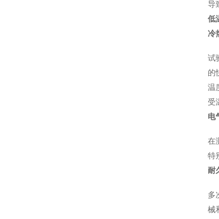
导
低
冷
试
的
温
受
电
在
特
耐
多
械