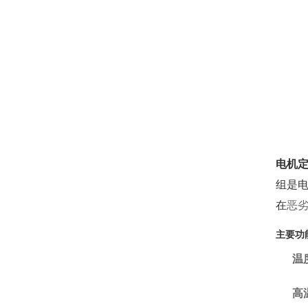
电机
组是
在
恶
主要功
温
高