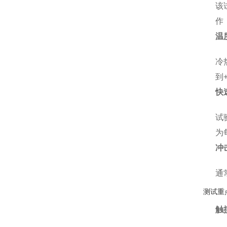
该
作
温
冷
到
快
试
为
冲
通
测试重
触