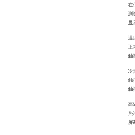
在
测
显
温
正
触
冷
触
触
高
热
屏