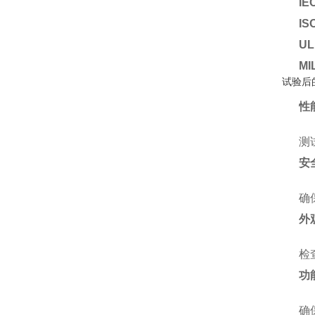
IE
IS
UL
MI
试验后
性
测
安
确
外
检
功
确