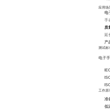
应用场
电
手
质
延
产
测试标
电子
IE
IS
IS
工作原
准
低