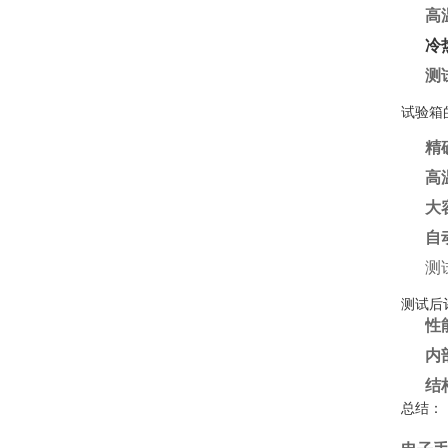
高
冷
测
试验箱
精
高
大
自
测
测试后
性
内
结
总结：