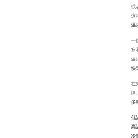
或
这
温
一
寒
温
快
在
障
多
低
高
冷