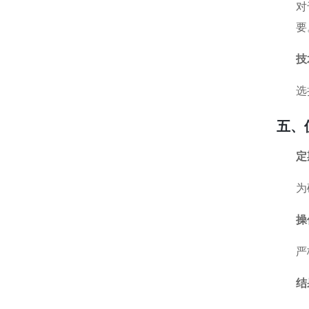
对
要
技
选
五、
定
为
操
严
结