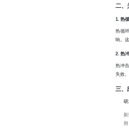
二、
1. 
热循
响。
2. 
热冲
失效
三、
研
新
用