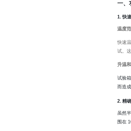
一、
1. 
温度
快速温
试。
升温
试验
而造
2. 
虽然
围在 