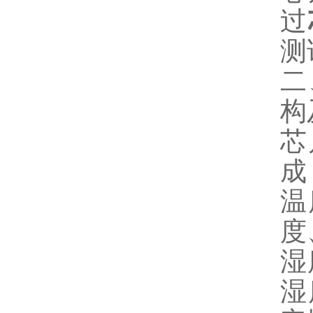
过
测
二
构
芯
成
温
度
湿
湿