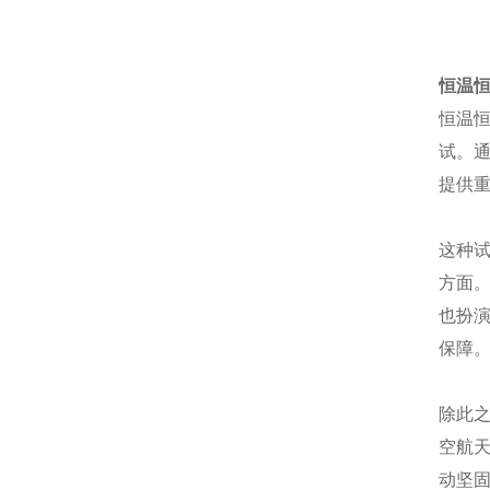
恒温
恒温
试。
提供
这种
方面
也扮
保障
除此
空航
动坚