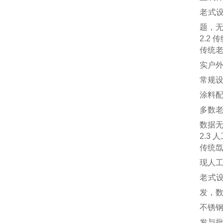
老式
题，
2.2
传统
实户
常规
涂料
多数
数据
2.3
传统
现人
老式
发，
不锈
发与