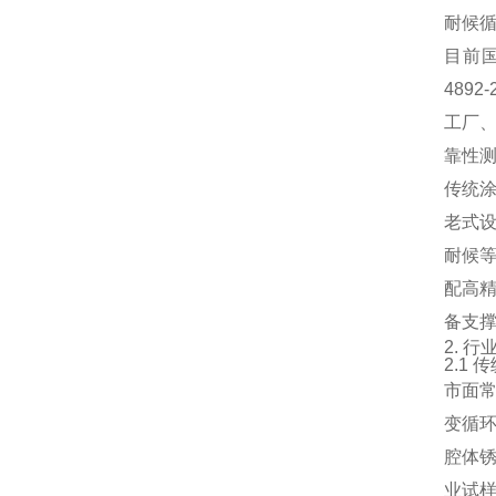
耐候
目前国
489
工厂
靠性
传统
老式
耐候
配高
备支
2. 
2.1
市面
变循
腔体
业试