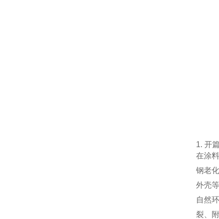
1. 开
在涂
钢老
外壳
自然
裂、