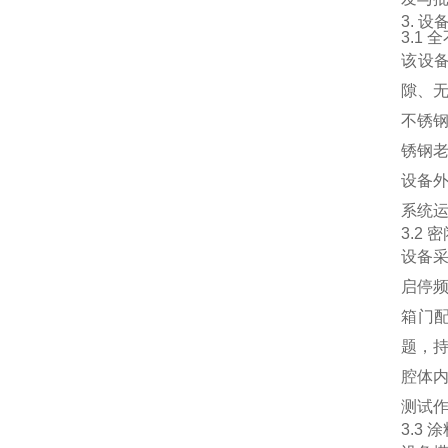
3. 
3.1
该设
隙、
不锈
锈钢
设备
系统
3.2
设备
启停
箱门
题，
腔体
测试
3.3