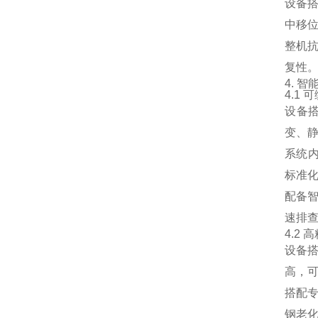
设备
中移
整机
复性
4. 
4.1
设备
变、
系统内
标准
配备
速排
4.2
设备
高，
搭配
钢老