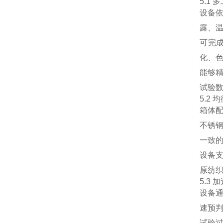
5.1
设备
露、
可完
化、
能够
试验
5.2
箱体
不锈
一致
设备
原纺
5.3
设备
速预
试验