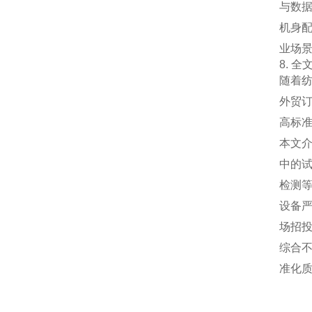
与数
机身
业场
8. 全
随着
外贸
高标
本文
中的
检测
设备
场招
综合
准化