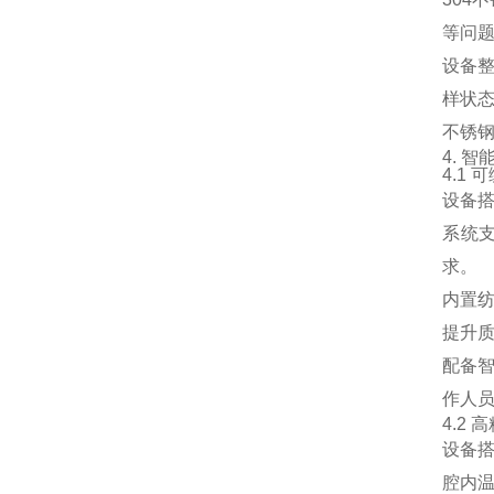
等问
设备
样状
不锈
4. 
4.1
设备
系统
求。
内置纺
提升
配备
作人
4.2
设备
腔内