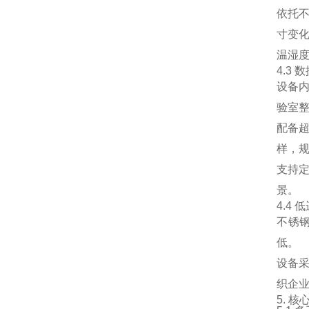
依托
寸变
温湿
4.3
设备
验室
配备
样，
支持
景。
4.4
不锈
低。
设备
织企
5. 