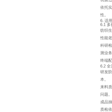
依托
性。
6. 
6.1
纺织
性能
科研
测业
终端
6.2
研发
本。
来料
问题
成品
质检