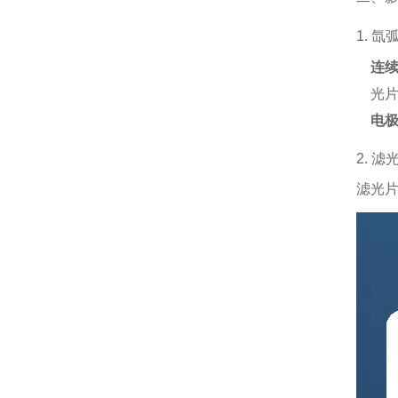
1. 
连
光
电
2. 
滤光