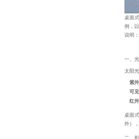
桌面
例，
说明
一、
太阳
紫外
可见
红外
桌面式
外）
二、