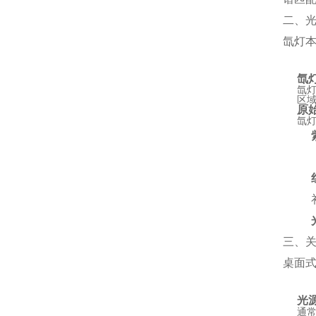
二、光
氙灯
氙
氙
区
原
氙
三、
桌面
光
通