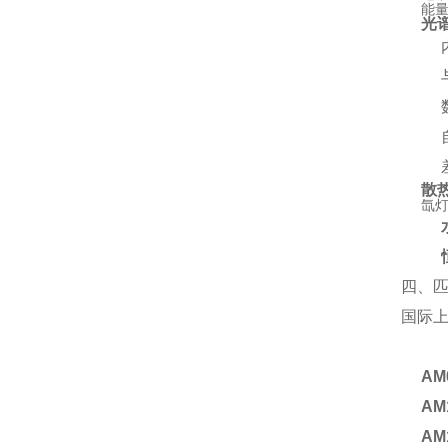
能
光
散
氙灯
四、匹
国际
AM
AM
AM