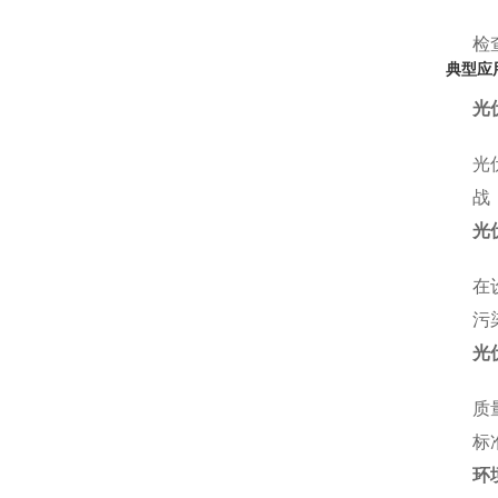
检
典型应
光
光
战
光
在
污
光
质
标
环