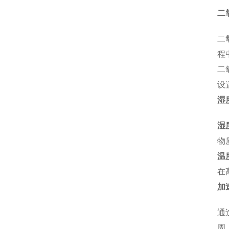
二
二
程
二
设
湿
湿
物
温
在
加
通
周