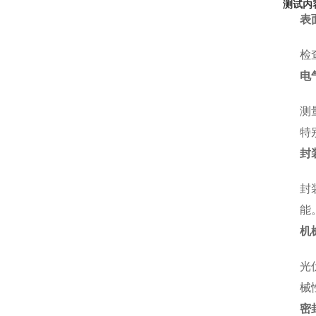
测试内
表
检
电
测
特
封
封
能
机
光
械
密