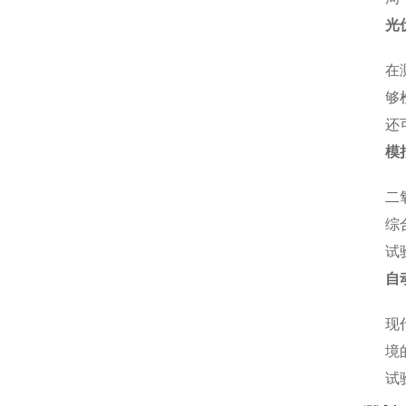
光
在
够
还
模
二
综
试
自
现
境
试