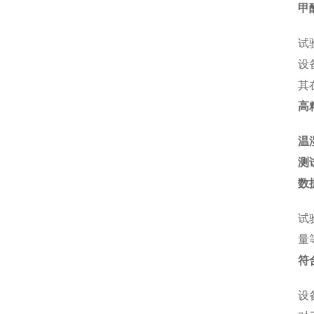
甲
试
设
其
高
温
测
数
试
量
符
设