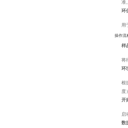
准
环
用
操作流
样
将
环
根
度
开
启
数