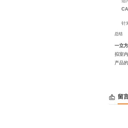
适
CA
针
总结
一立
拟室
产品
留