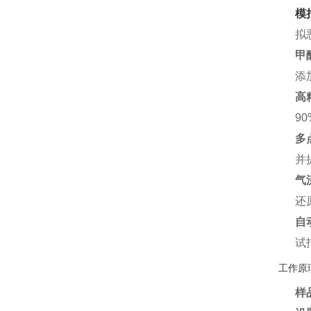
模
拟
甲
添
高
9
多
并
气
还
自
试
工作原
样