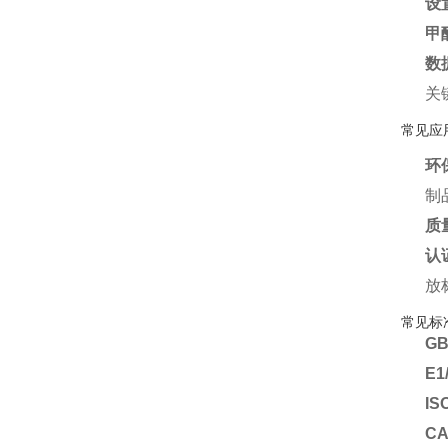
设
甲
数
关
常见应
环
制
质
认
放
常见标
GB
E1
IS
C