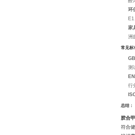
醛
环
E
家
洲
常见标
GB
测
E
行
IS
总结：
胶合
符合