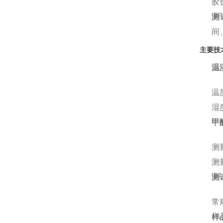
胶
测
间
主要技
温
温
湿
甲
测
测
测
常
样