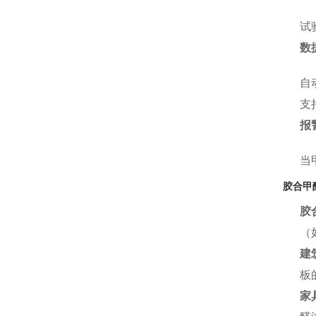
试
数
自
支
报
当
胶合甲
胶
（
建
板
家