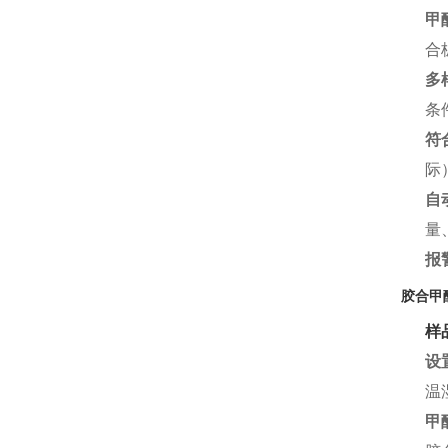
甲
合
多
条
符
际
自
量
报
胶合甲
样
设
温
甲