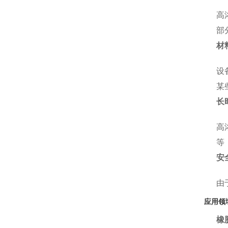
高
部
材
设
某
长
高
等
安
由
应用领
橡