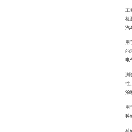
主
检
汽
用
的
电
测
性
涂
用
科
科