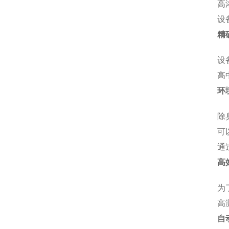
高
设
精
设
高
环
除
可
通
高
为
高
自