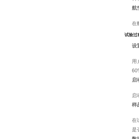
航
在
试验过
设
用
6
启
启
样
在
是
数