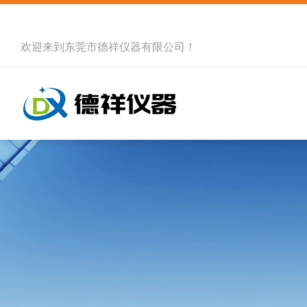
欢迎来到
东莞市德祥仪器有限公司
！