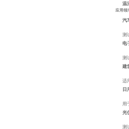
温
应用领
汽
测
电
测
建
适
日
用
光
测