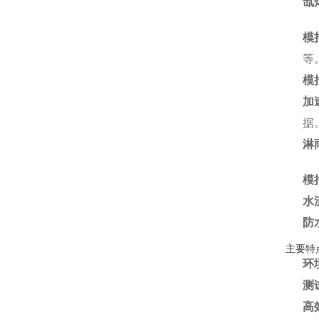
氙
模
等
模
加
据
淋
模
水
防
主要特
环
测
高