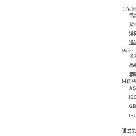
工作原
氙
紫
淋
温
优点：
多
高
精
淋雨
AS
IS
GB
IE
通过