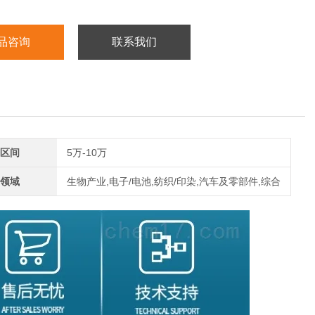
品咨询
联系我们
区间
5万-10万
领域
生物产业,电子/电池,纺织/印染,汽车及零部件,综合