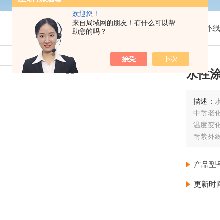
欢迎您！
来自局域网的朋友！有什么可以帮
我的位置：
首页
>
产品展示
>
氙灯紫外线
助您的吗？
水性
描述：
中耐老
温度变
耐紫外
可能经
产品型
更新时