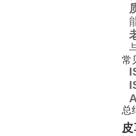
常
I
I
A
总
皮