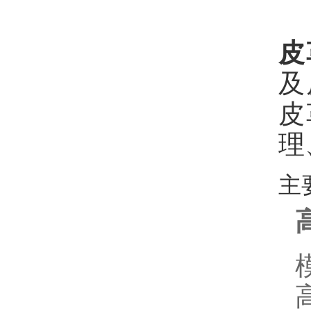
皮
及
皮
理
主