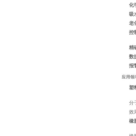
化
吸
老
控
精
数
报
应用领
塑
分
效
橡