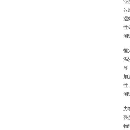
湿
效
湿
性
测
恒
温
等
加
性
测
力
强
物