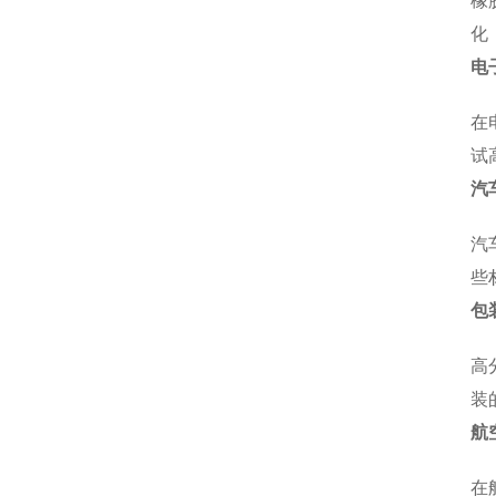
橡
化
电
在
试
汽
汽
些
包
高
装
航
在