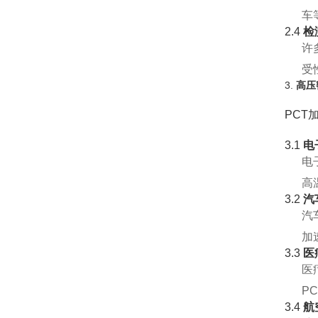
车
2.4
检
许
受
3.
高压
PCT
3.1
电
电
高
3.2
汽
汽
加
3.3
医
医
P
3.4
航