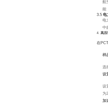
航
能
3.5
电
电
中
4.
高压
在PC
样
选
设
设
为2
加