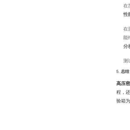
在
性
在
能
分
测
5.
总结
高压密
程，
验箱