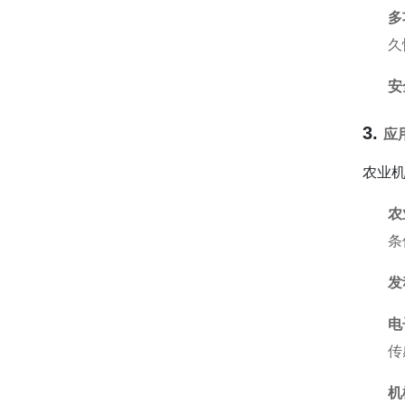
多
久
安
3.
应
农业
农
条
发
电
传
机