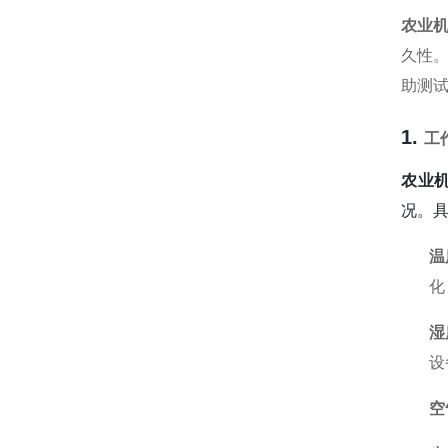
农业
久性
助测
1.
工
农业
况。
温
化
湿
设
空