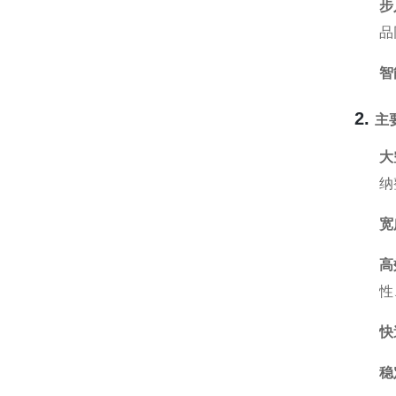
步
品
智
2.
主
大
纳
宽
高
性
快
稳