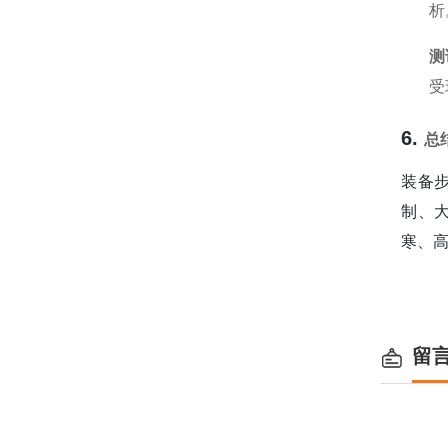
析
测
受
6.
总
装备
制、
寒、
留