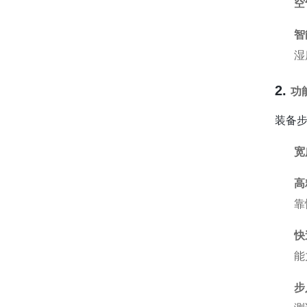
空
智
湿
2.
功
装备
宽
高
靠
快
能
步