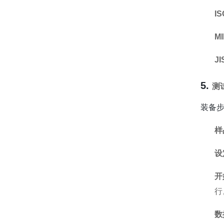
IS
MI
JI
5.
测
装备
样
设
开
行
数