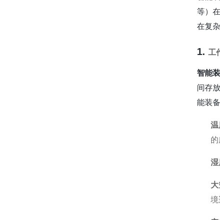
等）
在复
1.
工
智能
间存
能装
温
的
湿
大
境