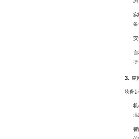
测
实
备
安
自
捷
3.
应
装备
机
温
智
传