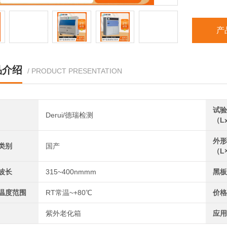
产
品介绍
/ PRODUCT PRESENTATION
试验
Derui/德瑞检测
（L
外形
类别
国产
（L
波长
315~400nmmm
黑板
温度范围
RT常温~+80℃
价格
紫外老化箱
应用