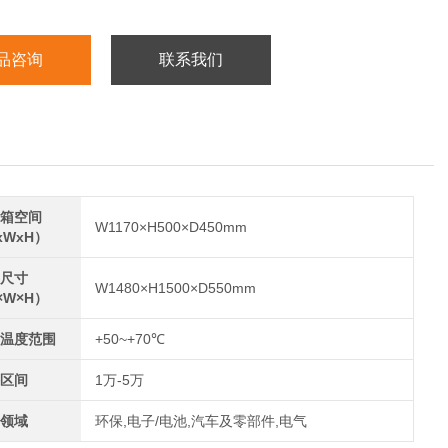
品咨询
联系我们
箱空间
W1170×H500×D450mm
xWxH）
尺寸
W1480×H1500×D550mm
×W×H）
温度范围
+50~+70℃
区间
1万-5万
领域
环保,电子/电池,汽车及零部件,电气