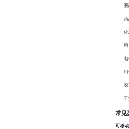
医
药
化
用
电
用
农
干
常见
可移