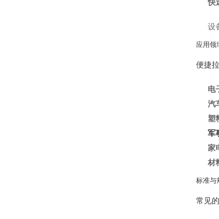
快
设
应用领
便捷
电
汽
塑
军
家
材
标准与
常见