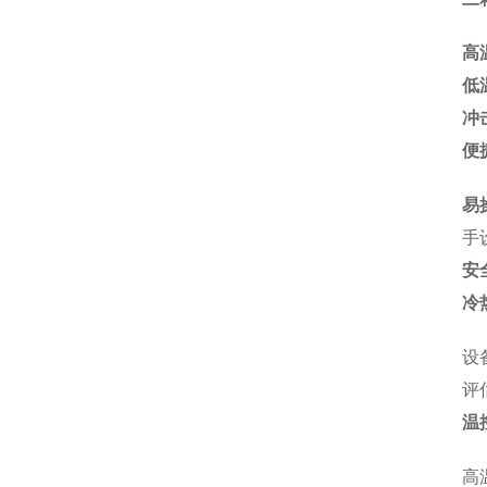
高
低
冲
便
易
手
安
冷
设
评
温
高