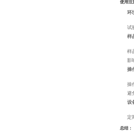
使用注
环
试
样
样
影
操
操
避
设
定
总结：