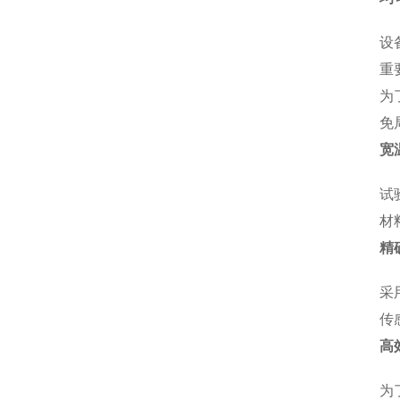
设
重
为
免
宽
试验
材
精
采
传
高
为