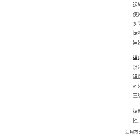
运
使
实
振
温
温
动
湿
的
三
振
性
适用范