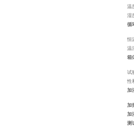
温
湿
循
恒
温
箱
试
性
加
加
加
测