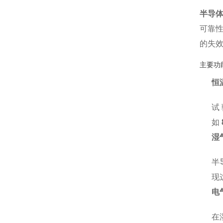
半导
可靠
的失
主要功
恒
试
如
湿
半
现
电
在