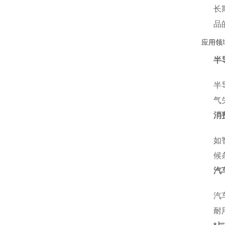
长
品
应用领
半
半
气
消
如
候
汽
汽
耐