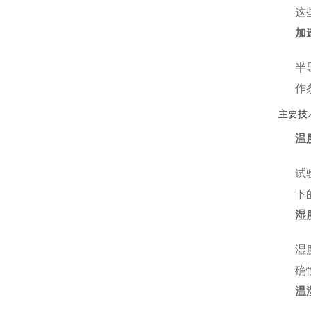
这
加
半
作
主要技
温
试
下
湿
湿
确
温