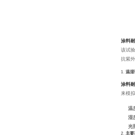
涂料
该试
抗紫
1.
温湿
涂料
来模
温
湿
光
2.
主要