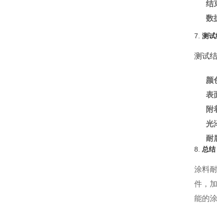
结
数
7.
测试
测试
颜
表
附
光
耐
8.
总结
涂料
件，
能的