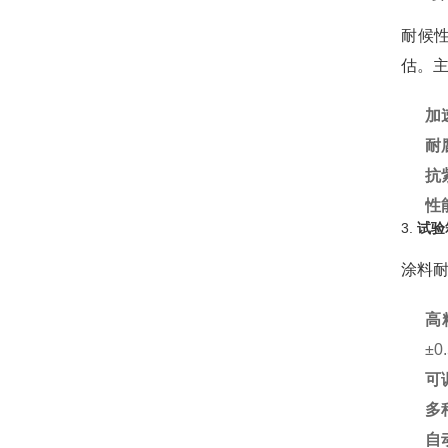
耐候
估。
加
耐
抗
性
3.
试验
涂料
高
±
可
多
自