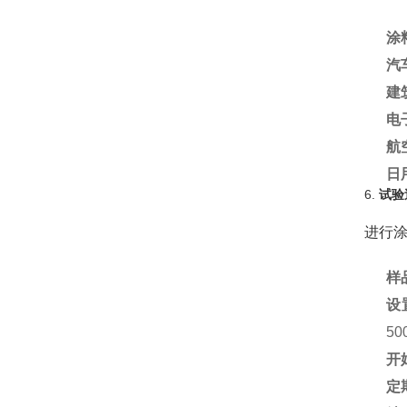
涂
汽
建
电
航
日
6.
试验
进行
样
设
5
开
定