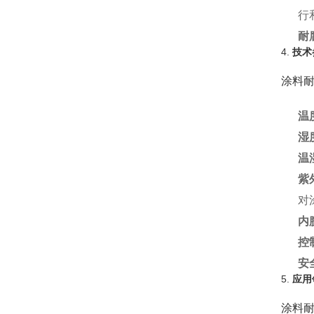
行
耐
4.
技术
涂料
温
湿
温
紫
对
内
控
安
5.
应用
涂料