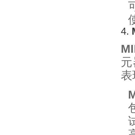
4.
MI
元
表
M