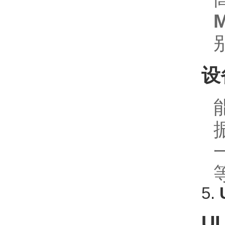
M
设
5.
UL