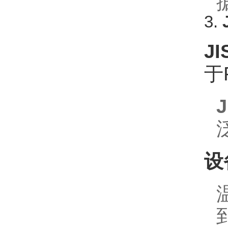
3.
JI
于
J
设