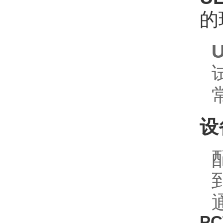
的
U
设
P