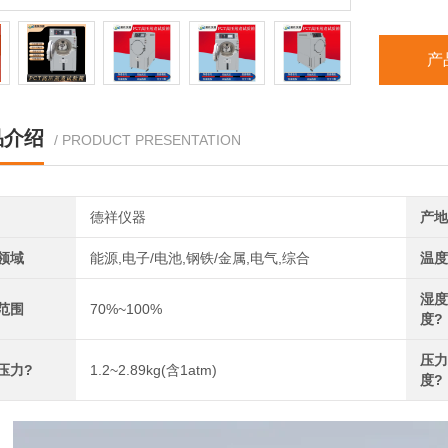
产
品介绍
/ PRODUCT PRESENTATION
德祥仪器
产地
领域
能源,电子/电池,钢铁/金属,电气,综合
温度
湿度
范围
70%~100%
度?
压力
压力?
1.2~2.89kg(含1atm)
度?