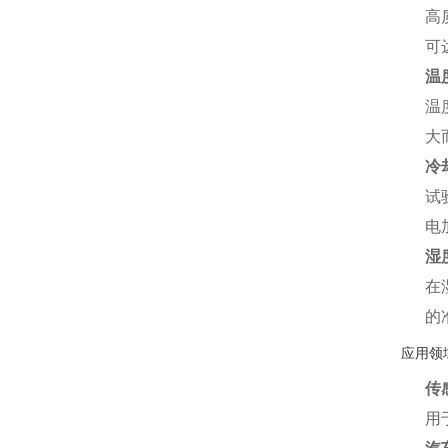
高
可
温
温
大
冷
试
电
湿
在
的
应用领
传
用