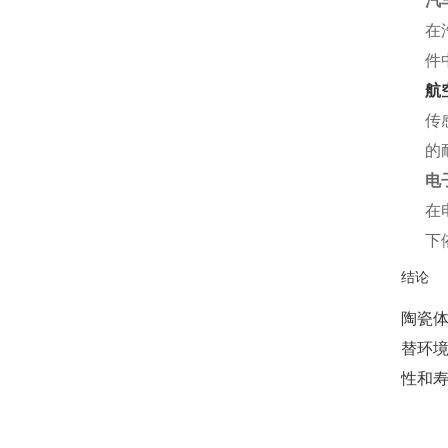
汽
在
件
航
传
的
电
在
下
结论
陶瓷
替环
性和