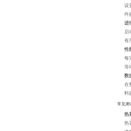
设
件
进
启
有
性
每
等
数
在
料
常见测
热
热