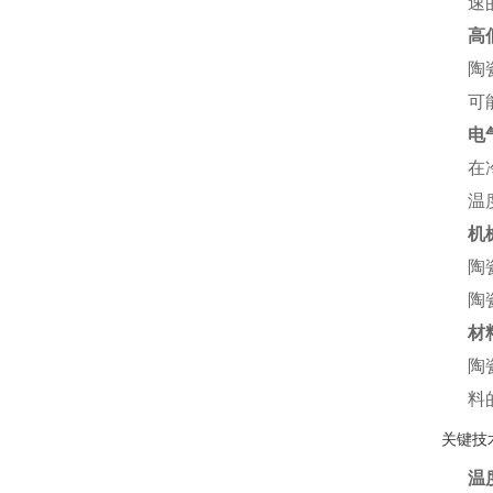
速
高
陶
可
电
在
温
机
陶
陶
材
陶
料
关键技
温