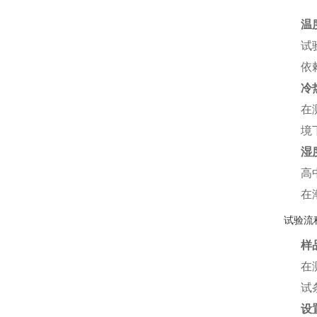
温
试
依
冷
在
境
湿
高
在
试验流
样
在
试
设